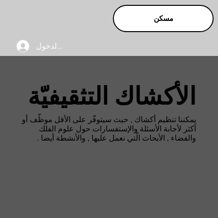
مسكن
تسجيل الدخول
الأكشاك التثقيفيّة
يمكننا تنظيم أكشاك , حيث سيتوفّر على الأقل موظّف أو
أكثر لأجابة الأسئلة والإستفسارات حول علوم الفلك
والفضاء , الأبحاث الّتي نعمل عليها , والأنشطة أيضا .