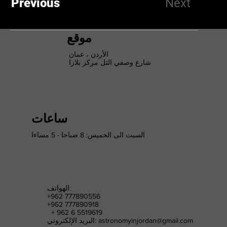
Previous
Next
موقع
الأردن ، عمان
شارع وصفي التل مركز بلازا
ساعات
السبت الى الخميس: 8 صباحا - 5 مساءا
الهواتف:
+962 777890556
+962 777890918
+ 962 6 5519619
astronomyinjordan@gmail.com
البريد الإلكتروني: