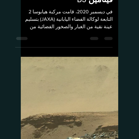
Rashed Aldughmi
27 مارس 2023
2 دقيقة قراءة
المهمات الفضائية
الكويكب ريوغو يحتوي على
نياسين المعروف أيضًا باسم
فيتامين B3
في ديسمبر 2020، قامت مركبة هيابوسا 2
التابعة لوكالة الفضاء اليابانية (JAXA) بتسليم