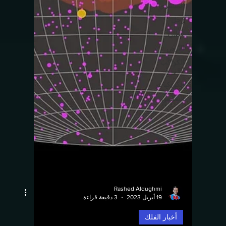
المشتري
زُحل
عُطارد
الأرض
الكواكب
القزمة
الكويكبات
الشمس
Rashed Aldughmi