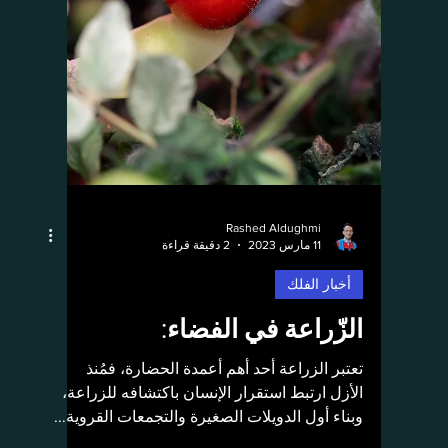
18 مارس 2023
1 دقيقة قراءة
أخبار الفلك
صورة جديدة للعنقود النجمي
M55 يلتقطها تلسكوب هابل:
حتى الراصد العظيم تشارلز مسييه واجه صعوبة
في رؤية هذا العنقود المغلق عند تصنيفه للمجرات
والتجمعات النجمية، تم رصد M55 لأول مرة في
عام...