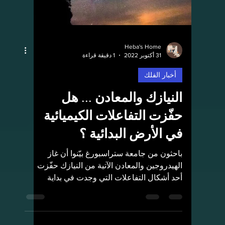
Rashed Aldughmi
28 فبراير 2023
3 دقيقة قراءة
أخبار الفلك
العوالم المحيطية ومهمة
يوروبا كليبر
هل يمكن وجود حياة تحت سطح القمر الجليدي
يوروبا التابع لكوكب المشتري؟ تعمل مهمة
"يوروبا كليبر" التابعة لوكالة الفضاء الأمريكية
"ناسا" على...