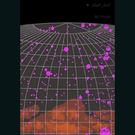
أخبار الفلك
All Posts
أخبار الفلك
أحداث
الثقوب
السوداء
المجموعة
الشمسية
المهمات
الفضائية
أجسام
الفضاء
العميق
الكواكب
الخارجية
القمر
المرّيخ
الزُهرة