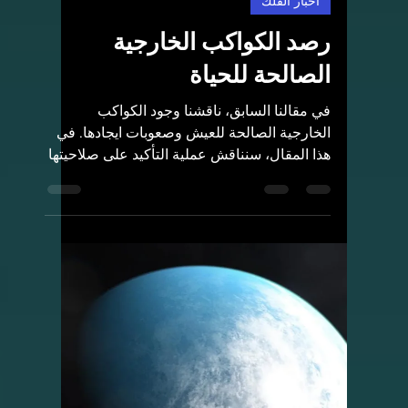
Heba's Home
31 أكتوبر 2022
1 دقيقة قراءة
أخبار الفلك
النيازك والمعادن ... هل
حفّزت التفاعلات الكيميائية
في الأرض البدائية ؟
باحثون من جامعة ستراسبورغ بيّنوا أن غاز
الهيدروجين والمعادن الآتية من النيازك حفّزت
أحد أشكال التفاعلات التي وجدت في بداية
الأرض، كدورة...